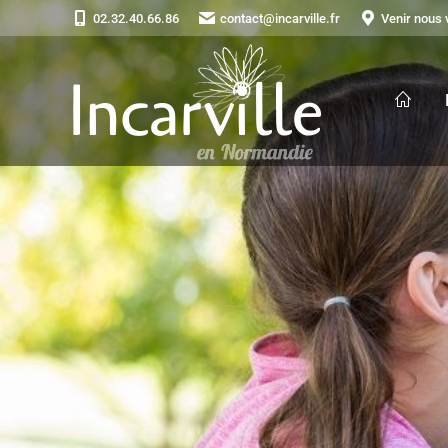
02.32.40.66.86
contact@incarville.fr
Venir nous v