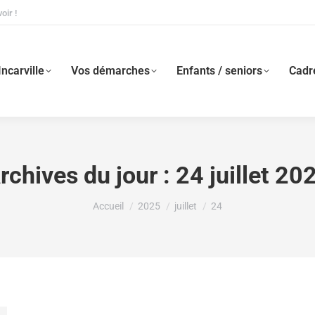
oir !
Incarville
Vos démarches
Enfants / seniors
Cadre
rchives du jour :
24 juillet 20
Vous êtes ici :
Accueil
2025
juillet
24