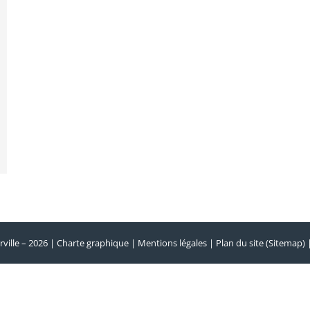
rville – 2026 |
Charte graphique
|
Mentions légales
|
Plan du site (Sitemap)